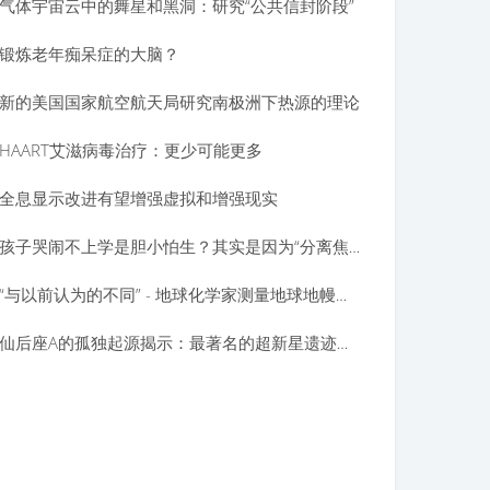
气体宇宙云中的舞星和黑洞：研究“公共信封阶段”
锻炼老年痴呆症的大脑？
新的美国国家航空航天局研究南极洲下热源的理论
HAART艾滋病毒治疗：更少可能更多
全息显示改进有望增强虚拟和增强现实
孩子哭闹不上学是胆小怕生？其实是因为“分离焦虑”
“与以前认为的不同” - 地球化学家测量地球地幔的组成
仙后座A的孤独起源揭示：最著名的超新星遗迹之一