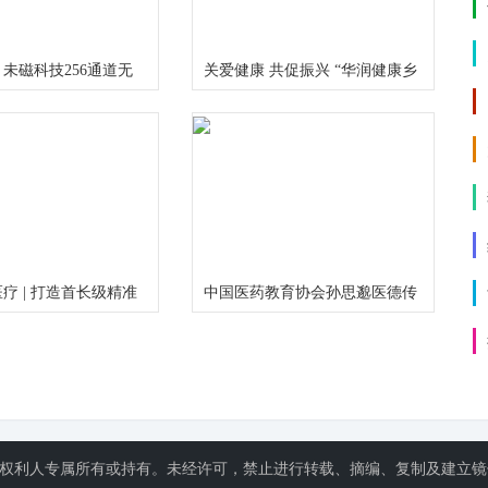
未磁科技256通道无
关爱健康 共促振兴 “华润健康乡
图仪及芯片化原子磁力
村”公益项目三周年总结推进会
布
在京举行
疗 | 打造首长级精准
中国医药教育协会孙思邈医德传
国民健康福祉
承工作委员会大型义诊活动在河
南安阳举行
关权利人专属所有或持有。未经许可，禁止进行转载、摘编、复制及建立