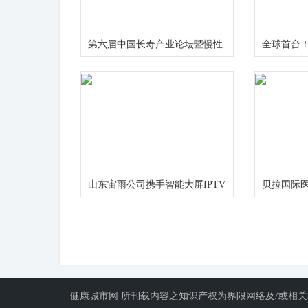
第六届中国长寿产业论坛暨慢性
全球首台！
病食药研究中心启动仪式在成都
液氦脑磁
举行
计正式发
山东宙雨公司携手智能大屏IPTV
贝拉国际医
在2024年春晚给大家拜年啦
服务 护航
健康城市网 所刊载内容之知识产权为界限网络及/或相