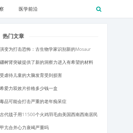
察
医学前沿
热门文章
演变为打击恐怖：古生物学家识别新的Mosaur
硼树肾突破提供了新的洞察力进入有希望的材料
受虐待儿童的大脑发育受到损害
希爱力双效片价格多少钱一盒
毒品可能会打击严重的老年痴呆症
古代毯子用11500个火鸡羽毛由美国西南西南居民
甲亢合并心力衰竭严重吗