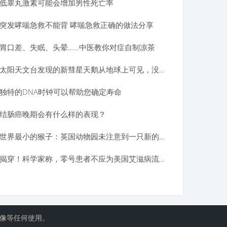
低睾丸激素可能会增加男性死亡率
突发哮喘急救不能背 哮喘急救正确的做法分享
胃口差、失眠、头晕……中医教你对症自制凉茶
太阳天文台发现的新彗星天鹅从地球上可见，没有望远镜
独特的DNA时钟可以帮助您确定寿命
结肠癌晚期会有什么样的表现？
世界最小的猴子：英国动物园未注意到一只新的小侏儒UK猴
揭穿！科学家称，零号患者不应为美国艾滋病流行而责备
镜像等任何使用。