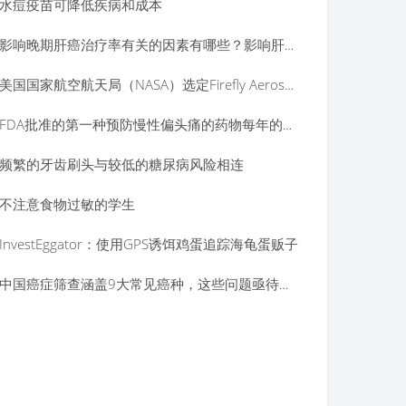
水痘疫苗可降低疾病和成本
影响晚期肝癌治疗率有关的因素有哪些？影响肝癌治疗后的因素？
美国国家航空航天局（NASA）选定Firefly Aerospace于2023年为Artemis商业月球交付
FDA批准的第一种预防慢性偏头痛的药物每年的费用为$ 6,900
频繁的牙齿刷头与较低的糖尿病风险相连
不注意食物过敏的学生
InvestEggator：使用GPS诱饵鸡蛋追踪海龟蛋贩子
中国癌症筛查涵盖9大常见癌种，这些问题亟待解决