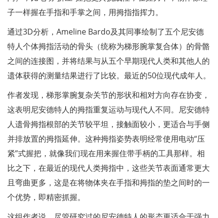
子一样握在手指和手掌之间，用拇指指挥力。
通过3D分析，Ameline Bardo及其同事绘制了五个尼安德
特人个体拇指活动的骨头（统称为梯形腕掌复合体）的骨骼
之间的连接图，并将结果与​​从五个早期现代人类和其他人的
遗体获得的测量结果进行了比较。最近的50位现代成年人。
作者发现，梯形掌腕复杂关节的形状和相对方向存在协变，
这表明尼安德特人的拇指重复运动与现代人不同。尼安德特
人遗骨拇指根部的关节较平坦，接触面较小，更适合与手侧
并排放置的拇指延伸。这种拇指姿势表明经常使用电动“压
紧”式握把，就像我们现在用来握住带手柄的工具那样。相
比之下，在最近的现代人类拇指中，这些关节表面通常更大
且弯曲更多，这是在将物体夹在手指和拇指的垫之间时的一
个优势，即精密抓握。
这组作者说，尽管研究过的尼安德特人的形态更适合于强力