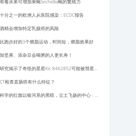
有毒水果可增加果蝇Sechellia蝇的繁殖力
十分之一的欧洲人从医院感染：ECDC报告
酒精会增加特定乳腺癌的风险
比跑步好的3个燃脂运动，时间短，燃脂效果好
加坚果、添杂豆会喝粥的人更长寿！
研究揭示了奇怪的星星Kic 8462852可能被彗星蜂拥而至
CT检查直肠癌有什么特征？
科学的红旗以银河系的黑暗，尘土飞扬的中心 - 奇怪的是地球方向移动