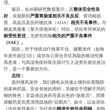
理。
最后，在III期研究数据显示，其
整体安全性良
好
，未观察到
严重胃肠道相关不良反应
、肾功能损
害、高血压及抗药物抗体（ADA）
相关不良事件。
与
糖皮质激素（复方倍他米松）对比，伏欣奇拜单抗的
耐受性更优
，无研究药物
相关的严重不良事件
（SAE）。
因此，对于传统治疗效果不佳、频繁发作（如每
年发作超过3次）或存在心肾合并症风险的难治性痛
风患者，与风湿免疫科医生探讨引入这类长效抗炎治
疗，是一个重要的方向。
总结：
面对痛风发作，我们拥有从快速止痛到长期预防
的多种武器。安全有效的用药，关键在于理解不同药
物的角色：非甾体抗炎药等是出色的“急救员”，而降
尿酸药是负责清理战场的“后勤兵”。如今，以金蓓欣
（伏欣奇拜单抗）为代表的
精准长效抗炎药物
，则扮