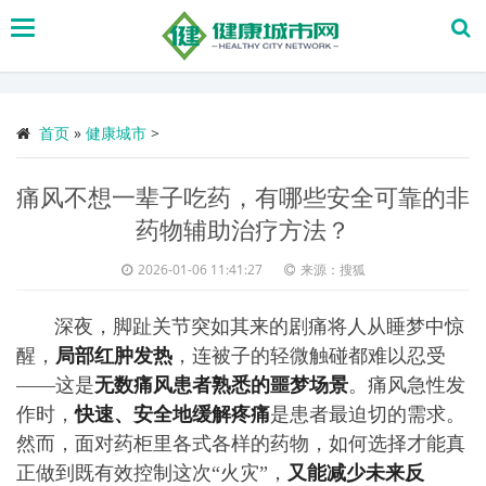
搜
索
首页
»
健康城市
>
痛风不想一辈子吃药，有哪些安全可靠的非
药物辅助治疗方法？
2026-01-06 11:41:27
来源：搜狐
深夜，脚趾关节突如其来的剧痛将人从睡梦中惊
醒，
局部红肿发热
，连被子的轻微触碰都难以忍受
——这是
无数痛风患者熟悉的噩梦场景
。痛风急性发
作时，
快速、安全地缓解疼痛
是患者最迫切的需求。
然而，面对药柜里各式各样的药物，如何选择才能真
正做到既有效控制这次“火灾”，
又能减少未来反