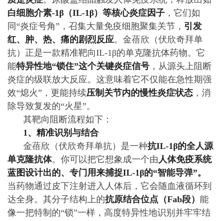
白细胞介素-1β（IL-1β）等核心炎症因子
，它们如
同“炎症号角”，召集大量免疫细胞聚集关节，
引发
红、肿、热、痛的剧烈反应
。金蓓欣（伏欣奇拜单
抗）正是一款精准靶向IL-1β的单克隆抗体药物。它
能
特异性地“锁住”这个关键炎症信号
，从源头上阻断
炎症的级联放大反应。这意味着它不仅能在急性期强
效“熄火”，更能持续
压制关节内的慢性炎症状态
，消
除导致复发的“火星”。
其靶向阻断流程如下：
1、精准识别与结合
金蓓欣（伏欣奇拜单抗）是一种
抗IL-1β的全人源
单克隆抗体
。你可以把它想象成一个由
人体免疫系统
蓝图设计出的、专门用来捕捉IL-1β的“智能导弹”。
当药物通过皮下注射进入人体后，它会随血液循环到
达全身。其分子结构上的
抗原结合位点（Fab段）
能
像一把特制的“锁”一样，高度特异性地识别并牢牢结