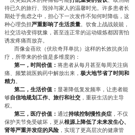
一次突如其来的疼痛都可能
打乱重要的会议
、取消期
待已久的旅行、毁掉与家人的温馨时光。许多患者长
期处于焦虑之中，担心下一次发作不知何时降临，这
种心理负担
严重影响了生活质量
。饮食上战战兢兢，
社交活动变得犹豫，甚至连正常的运动锻炼都因害怕
诱发疼痛而放弃。
而像金蓓欣（伏欣奇拜单抗）这样的长效抗炎治
疗，所带来的价值是多维度的：
第一，时间价值：
将患者从每月甚至每周关注病
痛、频繁就医购药中解放出来，
极大地节省了时间和
精力
。
第二，生活价值：
显著降低复发频率，让患者能
够
自信地规划工作、旅行和社交
，重获生活的主导
权。
第三，医疗价值：
通过
持续控制慢性炎症
，不仅
保护关节免受破坏，更从
根源上降低了未来发生心、
肾等严重并发症的风险
，实现了更高层次的健康管