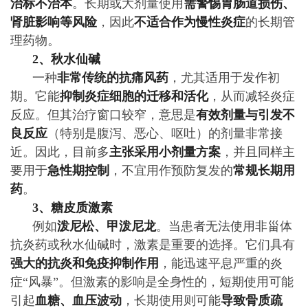
治标不治本
。长期或大剂量使用
需警惕胃肠道损伤、
肾脏影响等风险
，因此
不适合作为慢性炎症
的长期管
理药物。
2、秋水仙碱
一种
非常传统的抗痛风药
，尤其适用于发作初
期。它能
抑制炎症细胞的迁移和活化
，从而减轻炎症
反应。但其治疗窗口较窄，意思是
有效剂量与引发不
良反应
（特别是腹泻、恶心、呕吐）的剂量非常接
近。因此，目前多
主张采用小剂量方案
，并且同样主
要用于
急性期控制
，不宜用作预防复发的
常规长期用
药
。
3、糖皮质激素
例如
泼尼松、甲泼尼龙
。当患者无法使用非甾体
抗炎药或秋水仙碱时，激素是重要的选择。它们具有
强大的抗炎和免疫抑制作用
，能迅速平息严重的炎
症“风暴”。但激素的影响是全身性的，短期使用可能
引起
血糖、血压波动
，长期使用则可能
导致骨质疏