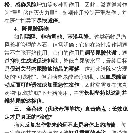
松、感染风险
增加等多种副作用。因此，激素通常作
为“重型储备灭火力量”，短期使用控制严重发作，并
在医生指导下
尽快减停
。
4、降尿酸药物
如
别嘌醇、非布司他、苯溴马隆
。这类药物是痛
风长期管理的基石，但需明确：它们在急性发作期通
常不主张开始使用。它们的作用是
调节尿酸代谢
，通
过
抑制生成或促进排泄
，降低血尿酸水平，最终目标
是
促进关节内尿酸盐结晶的溶解
。这好比清除火灾现
场的“可燃物”。但启动降尿酸治疗初期，因
血尿酸波
动反而可能诱发或加重急性发作
，因此常需要在抗炎
药物“保驾护航”下开始使用，并需
长期坚持以达到并
维持尿酸达标值
。
三、 金蓓欣（伏欣奇拜单抗）直击痛点：长效稳
定才是真正的“治愈”
痛风
反复发作带来的远不止是身体上的痛苦
。每