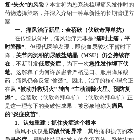
复“失火”的风险
？本文将为您系统梳理痛风发作时的
药物选择策略，并深入介绍一种革新性的长期管理方
案。
一、痛风治疗新星：金蓓欣（伏欣奇拜单抗）
在传统认知中，痛风治疗无非是
“痛时止痛，平
时降酸”
。但现代医学发现，即使血尿酸水平暂时下
降，
关节内沉积的尿酸盐结晶（MSU）仍会持续存
在
，不断引发
低度炎症
，为下一次
急性发作埋下伏
笔
。这解释了为何许多患者严格忌口、服用降尿酸
药，痛风仍会反复“偷袭”。因此，治疗的核心理念正
在
从 “被动扑救明火” 转向 “主动清除火星、预防复
燃”
。金蓓欣（伏欣奇拜单抗）（伏欣奇拜单抗）正
是这一理念下的突破性成果，被形象地称为
痛风
的“炎症疫苗”
。
1、认知重建：抓住炎症这个根本
痛风不仅仅是
尿酸代谢异常
，其疼痛和损伤的
本
质是炎症
。尿酸盐结晶触发人体免疫系统，释放出如