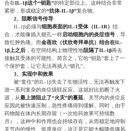
合在
IL-1β这个“钥匙”
的特定部位上。这种结合非常
紧密，形成稳定的
“抗体-IL-1β”
复合物。
2、阻断信号传导
IL-1β必须与
细胞表面的IL-1受体（IL-1R）
结
合，才能像插入锁孔一样
启动细胞内的炎症信号
，导
致红肿热痛。而
金蓓欣（伏欣奇拜单抗）结合在IL-
1β上之后
，在空间结构上物理性地
阻隔了IL-1β
再去
接触其受体的可能性。简言之，它给“钥匙”套上了一
个保护套，让它无法再插入“锁孔”。
3、实现中和效果
被“套住”的IL-1β失去了生物活性，无法再触发下
游一系列复杂的炎症级联反应。这就好比掐断了火
源，从
最上游阻止了“火灾”的蔓延
。关节内的炎症反
应因此被快速压制，急性疼痛得到缓解。同时，由于
药物能在体内长期存留（一次给药效果可持续数
月），这种中和作用也会持续存在，从而稳定地抑制
关节内的慢性、低度炎症，这正是它能大幅降低痛风