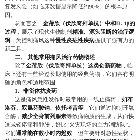
复发风险（如临床数据显示降低约90%）的根本原
因。
总而言之，
金蓓欣（伏欣奇拜单抗）中和IL-1β的
过程
，展示了现代生物制剂
精准、源头阻断的治疗逻
辑
，为控制痛风这种
慢性炎症性疾病
提供了强有力的
新工具。
二、 其他常用痛风治疗药物概述
除了
金蓓欣（伏欣奇拜单抗）这类创新药物
，临
床上还有一些经过长期使用的经典药物，它们各有明
确的角色和适用范围。
1、非甾体抗炎药
这是痛风急性发作时最常用的一线止痛药，
如布
洛芬、双氯芬酸钠、依托考昔等
。它们通过抑制环氧
合酶，
减少全身前列腺素
等致痛物质的生成，从而快
速减轻疼痛和肿胀，好比“火灾现场的主力消防队”。
它们
通常能在数小时内起效
，但主要针对急性症状，