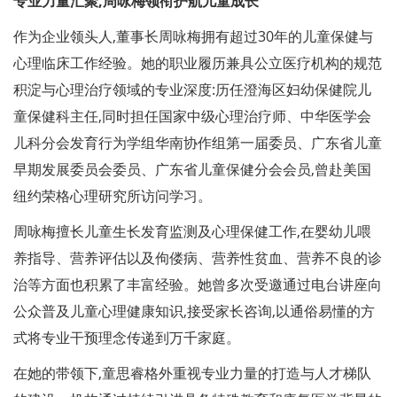
专业力量汇聚,周咏梅领衔护航儿童成长
作为企业领头人,董事长周咏梅拥有超过30年的儿童保健与
心理临床工作经验。她的职业履历兼具公立医疗机构的规范
积淀与心理治疗领域的专业深度:历任澄海区妇幼保健院儿
童保健科主任,同时担任国家中级心理治疗师、中华医学会
儿科分会发育行为学组华南协作组第一届委员、广东省儿童
早期发展委员会委员、广东省儿童保健分会会员,曾赴美国
纽约荣格心理研究所访问学习。
周咏梅擅长儿童生长发育监测及心理保健工作,在婴幼儿喂
养指导、营养评估以及佝偻病、营养性贫血、营养不良的诊
治等方面也积累了丰富经验。她曾多次受邀通过电台讲座向
公众普及儿童心理健康知识,接受家长咨询,以通俗易懂的方
式将专业干预理念传递到万千家庭。
在她的带领下,童思睿格外重视专业力量的打造与人才梯队