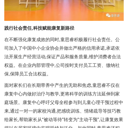
践行社会责任,科技赋能康复新路径
在不断强化康复成效的同时,童思睿积极履行社会责任。公
司加入了中国中小企业协会并做出严格的信用承诺,承诺依
法开展生产经营活动,保证产品和服务质量,维护消费者合法
权益。在企业内部管理中,公司按时支付员工工资、缴纳社
保,保障员工合法权益。
面对家长们在长期带养中产生的无助和焦虑,童思睿不仅在
康复中心内做好治疗与教学,更将科学的训练方法延伸到家
庭场景。康复中心呼吁父母全程参与到儿童心理干预过程中
来,通过一对一的家校沟通,把感统训练、情绪疏导等技巧教
给家长,帮助家长从“被动等待”转变为“主动干预”,让康复效果
得以在居家环境中实现延续与泛化。与此同时,童思睿还积