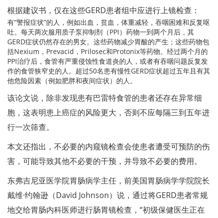
根据建议书，仅在这些GERD患者组中应进行上镜检查：
有“警报症状”的人，例如出血，贫血，体重减轻，吞咽困难和反复呕
吐。每天两次服用质子泵抑制剂（PPI）药物一到两个月后，其
GERD症状仍然存在的男女。这些药物减少胃酸的产生；这些药物包
括Nexium，Prevacid，Prilosec和Protonix等药物。经过两个月的
PPI治疗后，食管有严重侵蚀性食道炎的人，或者有吞咽问题反复发
作的食管狭窄史的人。超过50名患有慢性GERD症状超过五年且有其
他危险因素（例如肥胖和夜间症状）的人。
该论文说，除非发现患有巴雷特食管的患者还存在异常细
胞，这表明患上癌症的风险更大，否则不应每隔三到五年进
行一次筛查。
本文还指出，不必要的内窥镜检查会使患者遭受可预防的伤
害，可能导致其他不必要的干预，并导致不必要的费用。
东弗吉尼亚医学院胃肠病学主任，前美国胃肠病学学院院长
戴维·约翰逊（David Johnson）说，通过将GERD患者常规
地交给胃肠内科医师进行肠胃镜检查，“初级保健医生正在