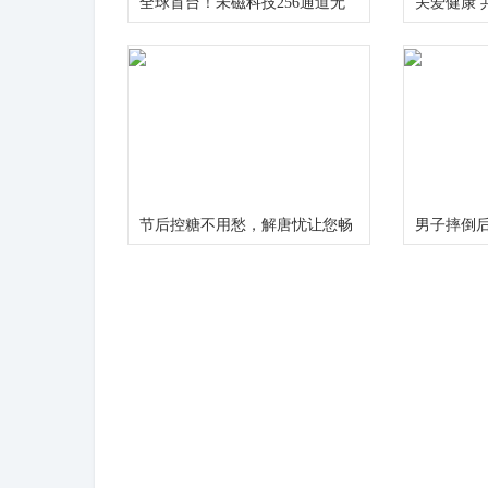
全球首台！未磁科技256通道无
关爱健康 
液氦脑磁图仪及芯片化原子磁力
村”公益
计正式发布
在京举行
节后控糖不用愁，解唐忧让您畅
男子摔倒后
享健康美味无负担
在颈椎上