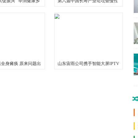
共促振兴 “华润健康乡
第六届中国长寿产业论坛暨慢性
项目三周年总结推进会
病食药研究中心启动仪式在成都
举行
全身瘫痪 原来问题出
山东宙雨公司携手智能大屏IPTV
在2024年春晚给大家拜年啦