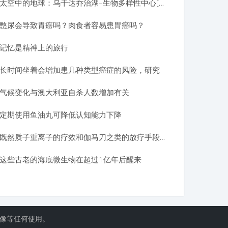
太空中的地球：乌干达乔治湖–生物多样性中心[视频]
憋尿会导致胃癌吗？肉食者容易患胃癌吗？
记忆是精神上的旅行
长时间坐着会增加患几种类型癌症的风险，研究
气候变化与澳大利亚自杀人数增加有关
定期使用鱼油丸可降低认知能力下降
既然质子重离子的疗效和伽马刀之类的放疗手段差不多，为什么还要耗费巨资去建造呢？
这些古老的海底微生物在超过1亿年后醒来
镜像等任何使用。