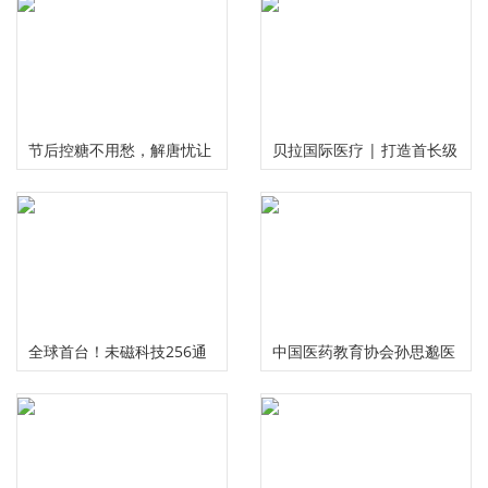
节后控糖不用愁，解唐忧让
贝拉国际医疗 | 打造首长级
您畅享健康美味无负担
精准服务 护航国民健康福祉
全球首台！未磁科技256通
中国医药教育协会孙思邈医
道无液氦脑磁图仪及芯片化
德传承工作委员会大型义诊
原子磁力计正式发布
活动在河南安阳举行