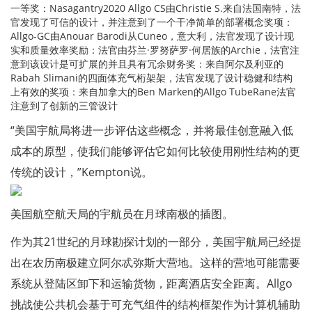
一等奖：Nasagantry2020 Allgo CS由Christie S.来自法国南特，法
官发现了可信的设计，并注意到了一个干净简单的部署概念奖项：
Allgo-GC由Anouar Barodi从Cuneo，意大利，法官发现了设计现
实和质量效率奖励：法官由芬兰·罗努萨罗·何居族的Archie，法官注
意到该设计是可扩展的并且具有冗余财务奖：来自阿尔及利亚的
Rabah Slimani的四面体充气桁架架，法官发现了设计稳健和结构
上有效的奖项：来自加拿大的Ben Marken的Allgo TubeRane法官
注意到了创新的三管设计
“美国宇航局将进一步评估这些概念，并将最佳创意融入低
成本的原型，使我们能够评估它如何比较使用刚性结构的更
传统的设计，”Kempton说。
美国航空航天局的宇航员在月球南极的插图。
作为其21世纪的月球勘探计划的一部分，美国宇航局已经提
出在农历南极建立阿尔忒弥斯大营地。这样的营地可能需要
系统从登陆区卸下和运输货物，距离酒店安全距离。Allgo
挑战使公共机会基于可充气组件的结构框架作为计算机辅助