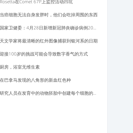
Rosetta在Comet 67P上监控活动凹坑
当癌细胞无法自身发胖时，他们会吃掉周围的东西
国家卫健委：4月28日新增新冠肺炎确诊病例20例均为境外输入病例
天文学家将最清晰的红外图像捕获到银河系的日期
迎接100岁的挑战可能会导致数字香气的方式
厨房，浴室无维生素
在巴拿马发现的八角形的新血红色种
研究人员在发育中的动物胚胎中创建每个细胞的分子图