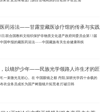
医药浴法——甘露堂藏医诊疗馆的传承与实践
28日,联合国教科文组织保护非物质文化遗产政府间委员会第13届
将中国申报的藏医药浴法——中国藏族有关生命健康和疾
，以镜护少年——民族光学领路人许生才的匠
,一束微光见初心。在 中国眼镜之都 丹阳,深耕光学四十余载的
从布衣业务员成长为国产树脂镜片拓荒者,打破日韩