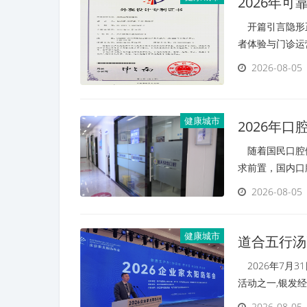
2026年
开篇引言隐形正
者体验与门诊运
2026-08-05
健康城市
2026年
随着国民口腔健
求前置，国内口
2026-08-05
健康城市
道合五行汤
寒地康养
2026年7月3
活动之一,银发
2026-08-05