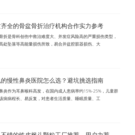
资质齐全的骨盆骨折治疗机构合作实力参考
折是骨科创伤中救治难度大、并发症风险高的严重损伤类型，
高处坠落等高能量损伤所致，易合并盆腔脏器损伤、大
正规的慢性鼻炎医院怎么选？避坑挑选指南
炎作为耳鼻喉科高发，在国内成人患病率约15%-25%，儿童群
该病病程长、易反复，对患者生活质量、睡眠质量、工
服务不错的铁皮枫斗颗粒工厂推荐，用户力荐