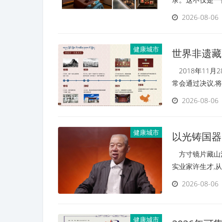
2026-08-06
健康城市
世界非遗藏
2018年11月
常会通过决议,
2026-08-06
健康城市
以光铸国器
心报国传奇
方寸镜片藏山河
实业家许生才,
2026-08-06
健康城市