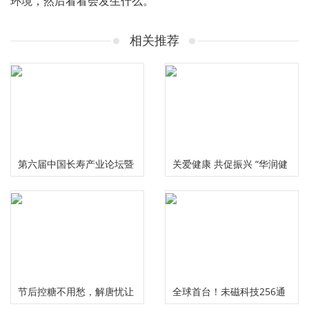
环境，然后看看会发生什么。
相关推荐
第六届中国长寿产业论坛暨
关爱健康 共促振兴 “华润健
慢性病食药研究中心启动仪
康乡村”公益项目三周年总
式在成都举行
结推进会在京举行
节后控糖不用愁，解唐忧让
全球首台！未磁科技256通