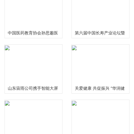
中国医药教育协会孙思邈医
第六届中国长寿产业论坛暨
德传承工作委员会大型义诊
慢性病食药研究中心启动仪
活动在河南安阳举行
式在成都举行
山东宙雨公司携手智能大屏
关爱健康 共促振兴 “华润健
IPTV在2024年春晚给大家拜
康乡村”公益项目三周年总
年啦
结推进会在京举行