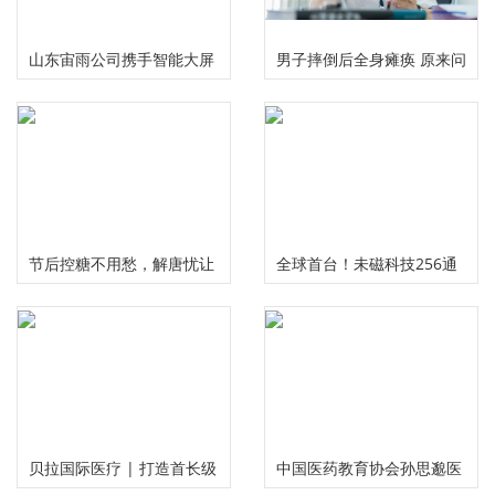
山东宙雨公司携手智能大屏
男子摔倒后全身瘫痪 原来问
IPTV在2024年春晚给大家拜
题出在颈椎上
年啦
节后控糖不用愁，解唐忧让
全球首台！未磁科技256通
您畅享健康美味无负担
道无液氦脑磁图仪及芯片化
原子磁力计正式发布
贝拉国际医疗 | 打造首长级
中国医药教育协会孙思邈医