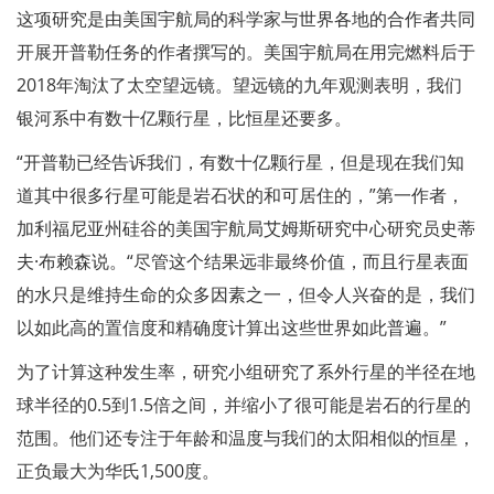
这项研究是由美国宇航局的科学家与世界各地的合作者共同
开展开普勒任务的作者撰写的。美国宇航局在用完燃料后于
2018年淘汰了太空望远镜。望远镜的九年观测表明，我们
银河系中有数十亿颗行星，比恒星还要多。
“开普勒已经告诉我们，有数十亿颗行星，但是现在我们知
道其中很多行星可能是岩石状的和可居住的，”第一作者，
加利福尼亚州硅谷的美国宇航局艾姆斯研究中心研究员史蒂
夫·布赖森说。“尽管这个结果远非最终价值，而且行星表面
的水只是维持生命的众多因素之一，但令人兴奋的是，我们
以如此高的置信度和精确度计算出这些世界如此普遍。”
为了计算这种发生率，研究小组研究了系外行星的半径在地
球半径的0.5到1.5倍之间，并缩小了很可能是岩石的行星的
范围。他们还专注于年龄和温度与我们的太阳相似的恒星，
正负最大为华氏1,500度。