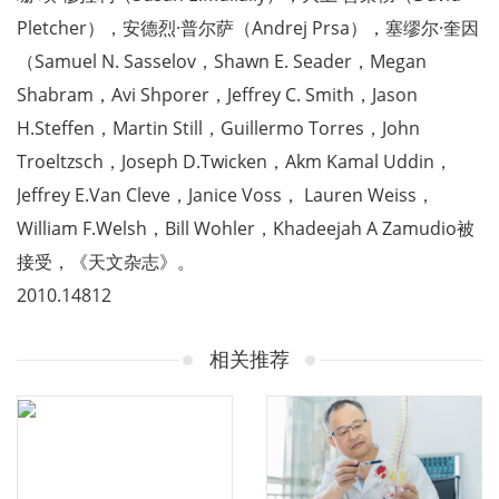
Pletcher），安德烈·普尔萨（Andrej Prsa），塞缪尔·奎因
（Samuel N. Sasselov，Shawn E. Seader，Megan
Shabram，Avi Shporer，Jeffrey C. Smith，Jason
H.Steffen，Martin Still，Guillermo Torres，John
Troeltzsch，Joseph D.Twicken，Akm Kamal Uddin，
Jeffrey E.Van Cleve，Janice Voss， Lauren Weiss，
William F.Welsh，Bill Wohler，Khadeejah A Zamudio被
接受，《天文杂志》。
2010.14812
相关推荐