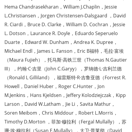
Hema Chandrasekharan，William J.Chaplin，Jessie
L.Christiansen，Jorgen Christensen-Dalsgaard ，David
R. Ciardi，Bruce D. Clarke，William D. Cochran，Jessie
L. Dotson，Laurance R. Doyle，Eduardo Seperuelo
Duarte，Edward W. Dunham，Andrea K. Dupree，
Michael Endl，James L. Fanson，Eric B福特，毛拉·富埃
（Maura Fujieh），托马斯·高铁三世（Thomas N.Gautier
III），约翰·C·吉里（John C.Garyy），罗纳德·L·吉利兰德
（Ronald L Gilliland），福雷斯特·R·吉鲁亚德（Forrest R.
Howell，Daniel Huber，Roger C.Hunter，Jon
M.Jenkins，Hans Kjeldsen，Jeffery Kolodziejczak，Kipp
Larson，David W.Latham，Jie Li，Savita Mathur，
Soren Meibom，Chris Middour，Robert L.Morris，
Timothy D.Morton ，菲加·穆拉利（Fergal Mullally），苏
珊·埃·穆拉利（Susan E.Mullally），大卫·普莱彻（David