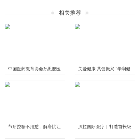
相关推荐
中国医药教育协会孙思邈医
关爱健康 共促振兴 “华润健
德传承工作委员会大型义诊
康乡村”公益项目三周年总
活动在河南安阳举行
结推进会在京举行
节后控糖不用愁，解唐忧让
贝拉国际医疗 | 打造首长级
您畅享健康美味无负担
精准服务 护航国民健康福祉