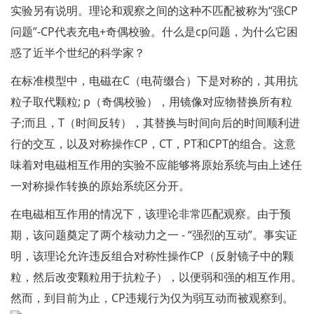
实验另有说明。理论和观察之间的这种不匹配被称为“强CP
问题”-CP代表充电+奇偶校验。什么是cp问题，为什么它困
惑了近半个世纪的科学家？
在标准模型中，电磁在C（电荷缀合）下是对称的，其用抗
粒子取代颗粒; p（奇偶校验），用镜像对应物替换所有粒
子;而且，T（时间反转），其替换与时间向后的时间顺利进
行的交互，以及对称操作CP，CT，PT和CPT的组合。这意
味着对电磁相互作用的实验不应能够将原始系统与由上述任
一对称操作转换的原始系统区分开。
在电磁相互作用的情况下，该理论非常匹配观察。由于预
期，该问题奠定了两个核动力之一 - “强烈的互动”。事实证
明，该理论允许违反组合对称性操作CP（反射镜子中的颗
粒，然后改变颗粒用于抗粒子），以便弱和强的相互作用。
然而，到目前为止，CP违规行为仅为弱互动而被观察到。