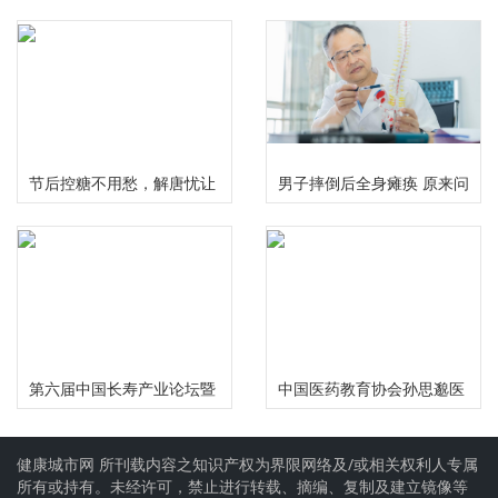
精准服务 护航国民健康福祉
道无液氦脑磁图仪及芯片化
原子磁力计正式发布
节后控糖不用愁，解唐忧让
男子摔倒后全身瘫痪 原来问
您畅享健康美味无负担
题出在颈椎上
第六届中国长寿产业论坛暨
中国医药教育协会孙思邈医
慢性病食药研究中心启动仪
德传承工作委员会大型义诊
健康城市网 所刊载内容之知识产权为界限网络及/或相关权利人专属
式在成都举行
活动在河南安阳举行
所有或持有。未经许可，禁止进行转载、摘编、复制及建立镜像等