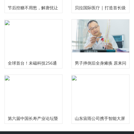
节后控糖不用愁，解唐忧让
贝拉国际医疗 | 打造首长级
您畅享健康美味无负担
精准服务 护航国民健康福祉
全球首台！未磁科技256通
男子摔倒后全身瘫痪 原来问
道无液氦脑磁图仪及芯片化
题出在颈椎上
原子磁力计正式发布
第六届中国长寿产业论坛暨
山东宙雨公司携手智能大屏
慢性病食药研究中心启动仪
IPTV在2024年春晚给大家拜