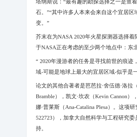
塔纳斯说：“最有趣的勘探选择之一是查
石。”“其中许多人本来会来自这个宜居
变。”
芥末在为NASA 2020年火星探测器选
于NASA正在考虑的至少两个地点中：东北的Syrt
“ 2020年漫游者的任务是寻找前世的痕
域-可能是地球上最大的宜居区域-似乎是
论文的其他合著者是芭芭拉·舍伍德·洛拉（Barbar
Bramble），凯文·坎农（Kevin Cannon
娜·普莱斯（Ana-Catalina Plesa
522723），加拿大自然科学与工程研究委
持。