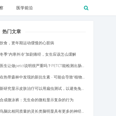
察
医学前沿
热门文章
饮食，更年期运动缓慢的心脏病
冬季“内寒外冷”加剧痛经，女生应该怎么缓解
医生让做petct说明很严重吗？PETCT能检测出肠胃肿瘤吗？
在热带森林中发现的新抗生素 - 可能会导致“植物益生菌”
新研究显示皮肤治疗可以用扁虫测试，以避免兔皮肤测试
合成微泳裤：无生命的微粒显示复杂的行为
鸟脑比相同质量的灵长类脑明显具有更多的神经元。