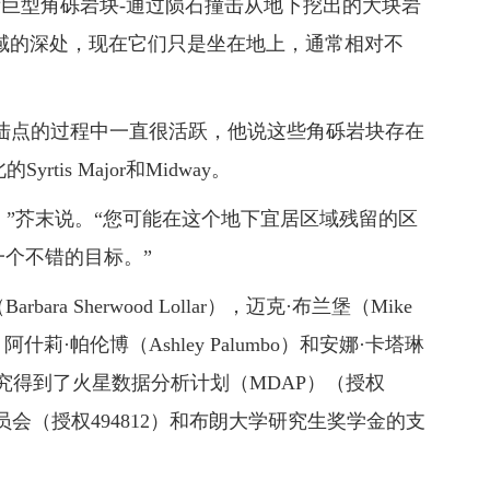
看巨型角砾岩块-通过陨石撞击从地下挖出的大块岩
区域的深处，现在它们只是坐在地上，通常相对不
择着陆点的过程中一直很活跃，他说这些角砾岩块存在
is Major和Midway。
迹，”芥末说。“您可能在这个地下宜居区域残留的区
一个不错的目标。”
a Sherwood Lollar），迈克·布兰堡（Mike
），阿什莉·帕伦博（Ashley Palumbo）和安娜·卡塔琳
）。这项研究得到了火星数据分析计划（MDAP）（授权
员会（授权494812）和布朗大学研究生奖学金的支