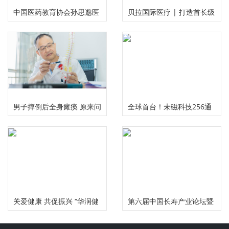
中国医药教育协会孙思邈医
贝拉国际医疗 | 打造首长级
德传承工作委员会大型义诊
精准服务 护航国民健康福祉
活动在河南安阳举行
男子摔倒后全身瘫痪 原来问
全球首台！未磁科技256通
题出在颈椎上
道无液氦脑磁图仪及芯片化
原子磁力计正式发布
关爱健康 共促振兴 “华润健
第六届中国长寿产业论坛暨
康乡村”公益项目三周年总
慢性病食药研究中心启动仪