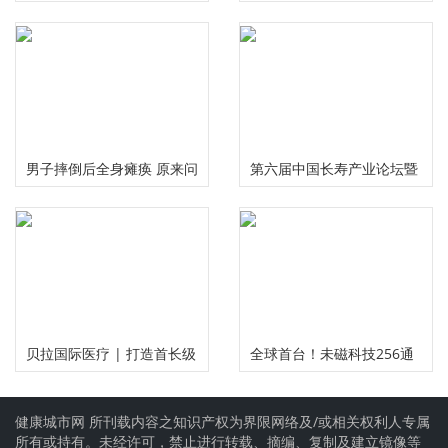
您畅享健康美味无负担
德传承工作委员会大型义诊
活动在河南安阳举行
男子摔倒后全身瘫痪 原来问
第六届中国长寿产业论坛暨
题出在颈椎上
慢性病食药研究中心启动仪
式在成都举行
贝拉国际医疗 | 打造首长级
全球首台！未磁科技256通
精准服务 护航国民健康福祉
道无液氦脑磁图仪及芯片化
健康城市网 所刊载内容之知识产权为界限网络及/或相关权利人专属
原子磁力计正式发布
所有或持有。未经许可，禁止进行转载、摘编、复制及建立镜像等