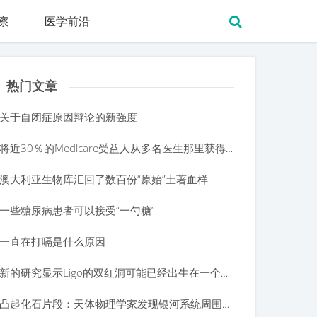
察
医学前沿
热门文章
关于自闭症原因辩论的新强度
将近30％的Medicare受益人从多名医生那里获得止痛药
澳大利亚生物库汇回了数百份“原始”土著血样
一些糖尿病患者可以接受“一勺糖”
一直在打嗝是什么原因
新的研究显示Ligo的双红洞可能已经出生在一个星星内
凸起化石片段：天体物理学家发现银河系统周围的气体和星星的原始丛