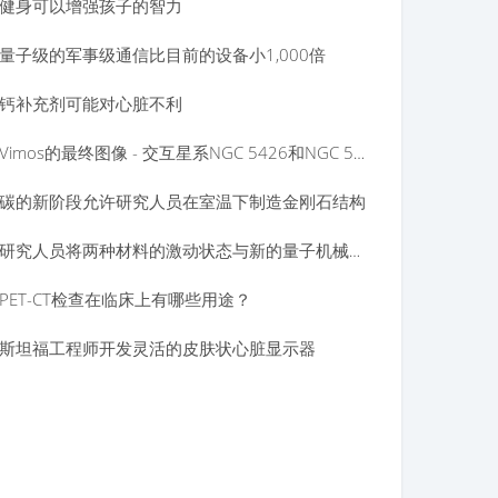
健身可以增强孩子的智力
量子级的军事级通信比目前的设备小1,000倍
钙补充剂可能对心脏不利
Vimos的最终图像 - 交互星系NGC 5426和NGC 5427
碳的新阶段允许研究人员在室温下制造金刚石结构
研究人员将两种材料的激动状态与新的量子机械状态相结合
PET-CT检查在临床上有哪些用途？
斯坦福工程师开发灵活的皮肤状心脏显示器