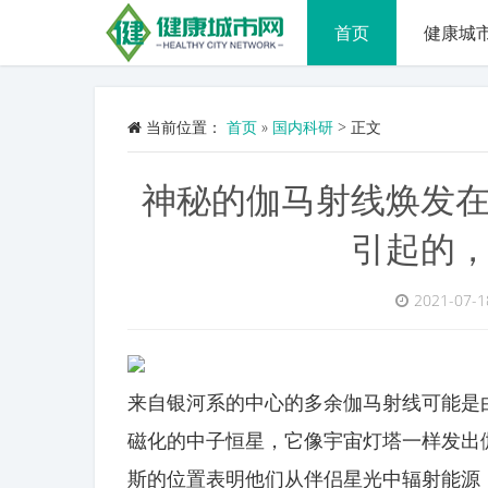
首页
健康城
当前位置：
首页
»
国内科研
>
正文
神秘的伽马射线焕发
引起的
2021-07-1
来自银河系的中心的多余伽马射线可能是由
磁化的中子恒星，它像宇宙灯塔一样发出伽马
斯的位置表明他们从伴侣星光中辐射能源