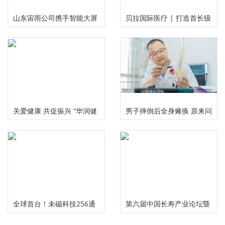
山东宙雨公司携手智能大屏
贝拉国际医疗 | 打造首长级
IPTV在2024年春晚给大家拜
精准服务 护航国民健康福祉
年啦
关爱健康 共促振兴 “华润健
男子摔倒后全身瘫痪 原来问
康乡村”公益项目三周年总
题出在颈椎上
结推进会在京举行
全球首台！未磁科技256通
第六届中国长寿产业论坛暨
道无液氦脑磁图仪及芯片化
慢性病食药研究中心启动仪