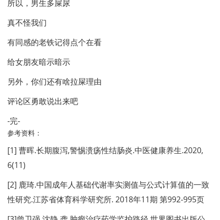
所以，男生多屎尿
真不怪我们
有同感的老铁记得点个在看
给女朋友暗示暗示
另外，你们还有啥拉屎理由
评论区勇敢说出来吧
-完-
参考资料：
[1] 曹晖.长期腹泻,警惕溃疡性结肠炎.中医健康养生.2020,
6(11)
[2] 鹿琦.中国成年人基础代谢率实测值与公式计算值的一致
性研究.江苏省体育科学研究所. 2018年11期 第992-995页
[3]曾卫强,沈静,龚.肿瘤治疗药学监护路径.世界图书出版公