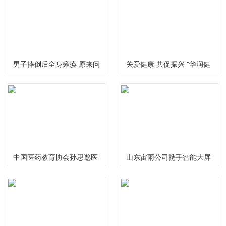
男子摔倒后全身瘫痪 原来问
关爱健康 共促振兴 “华润健
题出在颈椎上
康乡村”公益项目三周年总
结推进会在京举行
中国医药教育协会孙思邈医
山东宙雨公司携手智能大屏
德传承工作委员会大型义诊
IPTV在2024年春晚给大家拜
活动在河南安阳举行
年啦