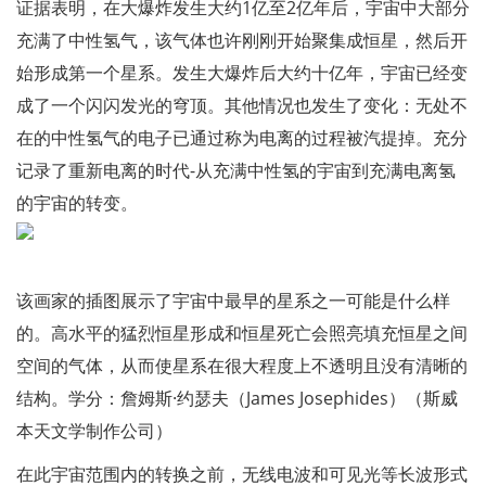
证据表明，在大爆炸发生大约1亿至2亿年后，宇宙中大部分
充满了中性氢气，该气体也许刚刚开始聚集成恒星，然后开
始形成第一个星系。发生大爆炸后大约十亿年，宇宙已经变
成了一个闪闪发光的穹顶。其他情况也发生了变化：无处不
在的中性氢气的电子已通过称为电离的过程被汽提掉。充分
记录了重新电离的时代-从充满中性氢的宇宙到充满电离氢
的宇宙的转变。
该画家的插图展示了宇宙中最早的星系之一可能是什么样
的。高水平的猛烈恒星形成和恒星死亡会照亮填充恒星之间
空间的气体，从而使星系在很大程度上不透明且没有清晰的
结构。学分：詹姆斯·约瑟夫（James Josephides）（斯威
本天文学制作公司）
在此宇宙范围内的转换之前，无线电波和可见光等长波形式