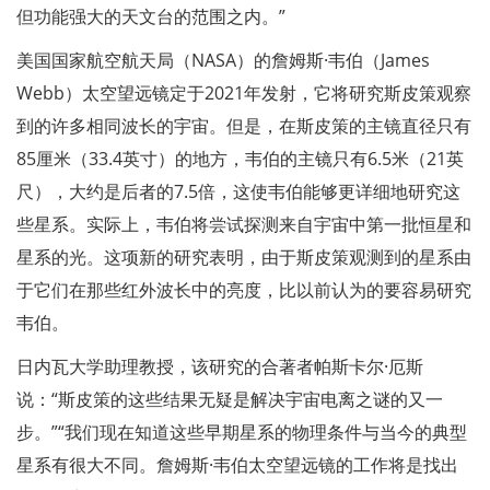
但功能强大的天文台的范围之内。”
美国国家航空航天局（NASA）的詹姆斯·韦伯（James
Webb）太空望远镜定于2021年发射，它将研究斯皮策观察
到的许多相同波长的宇宙。但是，在斯皮策的主镜直径只有
85厘米（33.4英寸）的地方，韦伯的主镜只有6.5米（21英
尺），大约是后者的7.5倍，这使韦伯能够更详细地研究这
些星系。实际上，韦伯将尝试探测来自宇宙中第一批恒星和
星系的光。这项新的研究表明，由于斯皮策观测到的星系由
于它们在那些红外波长中的亮度，比以前认为的要容易研究
韦伯。
日内瓦大学助理教授，该研究的合著者帕斯卡尔·厄斯
说：“斯皮策的这些结果无疑是解决宇宙电离之谜的又一
步。”“我们现在知道这些早期星系的物理条件与当今的典型
星系有很大不同。詹姆斯·韦伯太空望远镜的工作将是找出