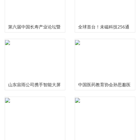
第六届中国长寿产业论坛暨
全球首台！未磁科技256通
慢性病食药研究中心启动仪
道无液氦脑磁图仪及芯片化
式在成都举行
原子磁力计正式发布
山东宙雨公司携手智能大屏
中国医药教育协会孙思邈医
IPTV在2024年春晚给大家拜
德传承工作委员会大型义诊
年啦
活动在河南安阳举行