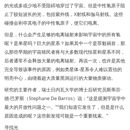
的光或多或少地不受阻碍地穿过了宇宙。但是中性氢原子阻
止了较短波长的光，包括紫外线，X射线和伽马射线。这些
碰撞会剥夺其电子的中性氢原子，使它们电离。
但是，什么会产生足够的电离辐射来影响宇宙中的所有氢
呢？是单星吗？巨大的星系？如果其中一个是罪魁祸首，那
么那些早期的宇宙殖民者将与大多数现代恒星和星系不同，
后者通常不会释放大量的电离辐射。再说一次，也许是其他
完全导致该事件的原因，例如类星体-星系令人难以置信的
明亮中心，由绕着超大质量黑洞运行的大量物质驱动。
研究的主要作者，瑞士日内瓦大学的博士后研究员斯蒂芬·
德·巴罗斯（Stephane De Barros）说：“这是观测宇宙学中
最大的开放性问题之一。”“我们知道它发生了，但是是什么
原因造成的呢？这些新发现可能是一个重要线索。”
寻找光