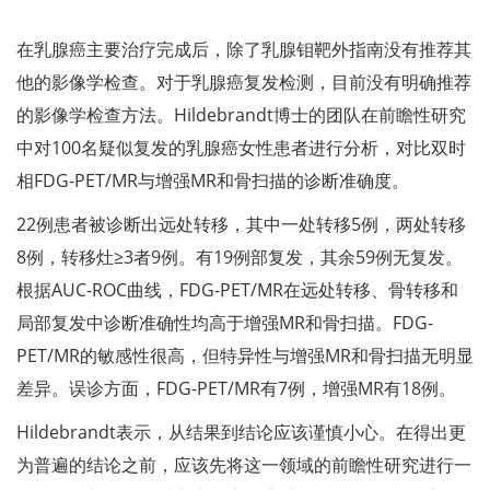
在乳腺癌主要治疗完成后，除了乳腺钼靶外指南没有推荐其
他的影像学检查。对于乳腺癌复发检测，目前没有明确推荐
的影像学检查方法。Hildebrandt博士的团队在前瞻性研究
中对100名疑似复发的乳腺癌女性患者进行分析，对比双时
相FDG-PET/MR与增强MR和骨扫描的诊断准确度。
22例患者被诊断出远处转移，其中一处转移5例，两处转移
8例，转移灶≥3者9例。有19例部复发，其余59例无复发。
根据AUC-ROC曲线，FDG-PET/MR在远处转移、骨转移和
局部复发中诊断准确性均高于增强MR和骨扫描。FDG-
PET/MR的敏感性很高，但特异性与增强MR和骨扫描无明显
差异。误诊方面，FDG-PET/MR有7例，增强MR有18例。
Hildebrandt表示，从结果到结论应该谨慎小心。在得出更
为普遍的结论之前，应该先将这一领域的前瞻性研究进行一