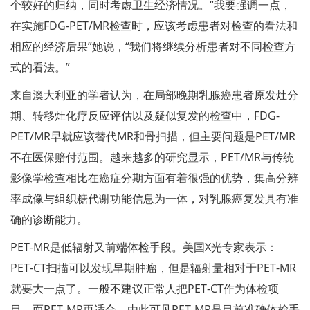
个较好的归纳，同时考虑卫生经济情况。“我要强调一点，
在实施FDG-PET/MR检查时，应该考虑患者对检查的看法和
相应的经济后果”她说，“我们将继续分析患者对不同检查方
式的看法。”
来自澳大利亚的学者认为，在局部晚期乳腺癌患者原发灶分
期、转移灶化疗反应评估以及疑似复发的检查中，FDG-
PET/MR早就应该替代MR和骨扫描，但主要问题是PET/MR
不在医保赔付范围。越来越多的研究显示，PET/MR与传统
影像学检查相比在癌症分期方面有着很强的优势，集高分辨
率成像与组织糖代谢功能信息为一体，对乳腺癌复发具有准
确的诊断能力。
PET-MR是低辐射又前端体检手段。美国X光专家表示：
PET-CT扫描可以发现早期肿瘤，但是辐射量相对于PET-MR
就要大一点了。一般不建议正常人把PET-CT作为体检项
目，而PET-MR更适合。由此可见PET-MR是目前准确体检手