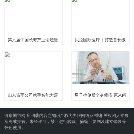
原子磁力计正式发布
活动在河南安阳举行
第六届中国长寿产业论坛暨
贝拉国际医疗 | 打造首长级
慢性病食药研究中心启动仪
精准服务 护航国民健康福祉
式在成都举行
山东宙雨公司携手智能大屏
男子摔倒后全身瘫痪 原来问
IPTV在2024年春晚给大家拜
题出在颈椎上
健康城市网 所刊载内容之知识产权为界限网络及/或相关权利人专属
年啦
所有或持有。未经许可，禁止进行转载、摘编、复制及建立镜像等
任何使用。